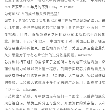
欧盟于全世界芯片市场收入中的份额已经从20世纪90年月的约
20%降落至2020年月的不到10%。mlxesmc
为何RISC-V的成长势头云云迅猛？
现实上，RISC-V指令集架构揭示出了匹敌市场颠簸的潜力。最
近几年来，全世界规模内的供给链中止令半导体行业面对巨年
夜挑战，同时，市场带领者之间的商业紧张瓜葛也于连续加
重。例如，于2024年12月，中国增强了对于美国出口镓、锑及
锗等要害质料的管束。面临如许的形势，美国当局及企业最先
从头思量对于专有芯片设计的过分依靠问题。mlxesmc
芯片和其相干组件的需求正于之前所未有的速率快速增加，然
而供给能力却难以跟上这一程序。列国于实现芯片自给自足方
面仍有漫长的门路需要跋涉。5G技能、人工智能、物联网装备
的普和，以和嵌入式体系于多个范畴的广泛运用，都充实证实
了这一点。mlxesmc
于芯片出产范畴，今朝欧盟没有任何一个国度可以或许彻底实
现自给自足。地舆上的分工专业化、开发流程的繁杂性，以和