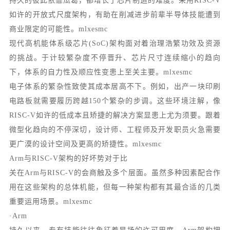
持久的彼此依靠瓜葛，都增长了芯片制造的难度。采用RISC-V
如许的开放式尺度架构，有助在削减进步前辈半导体技能遭到
商业限定的可能性。mlxesmc
现代高机能体系级芯片(SoC)架构面对着治理浩繁功效及资源
的挑战。于计较繁杂度不停晋升、芯片尺寸连续缩小的趋向
下，体系的自力性及顺应性变患上至关主要。mlxesmc
电子体系的繁杂性致使其成本居高不下。例如，出产一块印刷
电路板就需要履历跨越150个繁杂的步调。这些环境注解，像
RISC-V如许的低成本且矫捷的解决方案显患上尤为须要。跟着
微型化趋向的不停深切，设计师、工程师及开发职员火急需要
更广漠的设计空间及更高的矫捷性。mlxesmc
Arm与RISC-V架构的好坏势对于比
关在Arm与RISC-V的会商触及多个层面。虽然多种因素配合作
用在这些架构的总体机能，但每一种架构都有其最合适的几类
重要运用场景。mlxesmc
·Arm