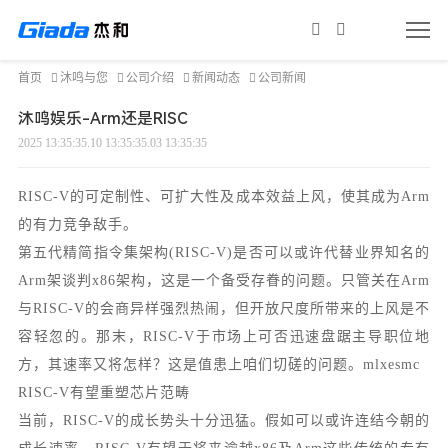
首页
沐鸣与您
公司介绍
新闻动态
公司新闻
沐鸣娱乐-Arm还是RISC
2025 13:35:35.10 13:35:35.03 13:35:35
RISC-V的可定制性、可扩大性及成本效益上风，使其成为Arm
的有力竞争敌手。
第五代精简指令集架构(RISC-V)是否可以或许代替业界知名的
Arm架谈判x86架构，这是一个备受存眷的问题。只管关在Arm
与RISC-V的会商异样强烈热闹，但开放尺度所带来的上风是不
容轻忽的。那末，RISC-V于市场上可否迅速盘踞主导职位地
方，其速率又将怎样？这是值患上咱们切磋的问题。mlxesmc
RISC-V有望重塑芯片范畴
当前，RISC-V的成长势头十分迅猛。假如可以或许连结今朝的