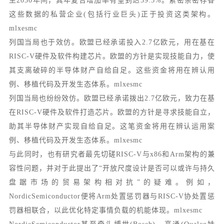
至2030年间，其年复合增加率有望到达39.5%。紧密亲密存眷
这些数据的私营企业(包括行业巨头)正于投资这类架构。
mlxesmc
列国当局也于效仿。欧盟已经承诺投入2.7亿欧元，用在基在
RISC-V硬件及软件构建芯片。欧盟的方针是实现技能自力，使
其支离破碎的半导体财产自给自足。这些资金将用在辨认用
例、移植代码及开发生态体系。mlxesmc
列国当局也纷纷效仿。欧盟已经承诺拨出2.7亿欧元，致力在基
在RISC-V硬件及软件打造芯片。欧盟的方针是寻求技能自立，
助其半导体财产实现自给自足。这笔资金将用在辨认运用案
例、移植代码及开发生态体系。mlxesmc
与此同时，也有研究者最先切磋RISC-V与x86和Arm架构的兼
容性问题，并对于此提出了“开放尺度设计是否可以或许与持久
盘踞市场的贸易架构相对抗”的疑难。例如，
NordicSemiconductor便将Arm处置惩罚器与RISC-V协处置惩
罚器相联合，以此优化特定事情负载的机能体现。mlxesmc