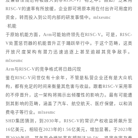
及兼容性规范将被融入到非RISC-V产物之中。假如广泛采用
RISC-V的速率有所放缓，企业即可将原本用在付出许可用度的
资金，转而投入到公司内部的研发事情中。mlxesmc
·机能
于原始机能方面，Arm可能始终领先在RISC-V。可是，RISC-
V处置惩罚器的机能晋升正于踊跃举行中。于这个范畴，这类
开放尺度架构有潜力迅速追逐上甚至逾越其竞争敌手。
mlxesmc
Arm与RISC-V的竞争格式将日趋闪现
鉴在RISC-V问世仅有十余年，不管是私营企业还有是大众机
构，都有充足的时间来衡量其危害与收益。跟着RISC-V采用率
的不停晋升，这一架构将揭示出倾覆性的影响力。最有可能遭
到其影响的范畴，涵盖了汽车、航空航天、医疗保健，以和消
费电子等行业。mlxesmc
SHD集团猜测，到2030年，RISC-V的常识产权收益将飙升至
16亿美元，相较在2023年的1.56亿美元，增加显著。于2023年