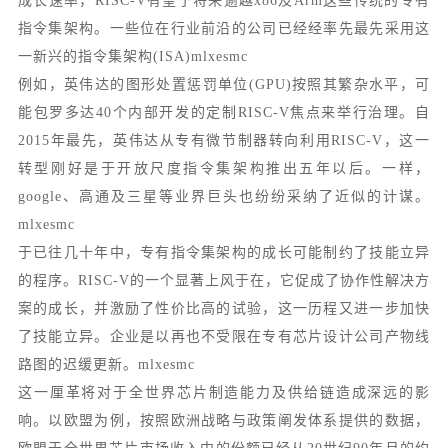
成长速率，RISC-V有望于将来逾越x86及Arm这些传统的专有
指令集架构。一些位在行业前沿的公司已经经率先最先采用这
一新兴的指令集架构(ISA)mlxesmc
例如，英伟达的图形处置惩罚单位(GPU)按照其繁杂水平，可
能包罗多达40个内部开发的定制RISC-V焦点来举行治理。自
2015年最先，英伟达从专有微节制器转向利用RISC-V，这一
转型刚好是于开放尺度指令集架构推出五年以后。一样，
google、高通及三星等业界巨头也纷纷采纳了近似的计谋。
mlxesmc
于已往几十年中，专有指令集架构的成长可能制约了技能立异
的程序。RISC-V的一个显著上风于在，它促成了协作性解决方
案的成长，并激励了性价比高的试验，这一历程又进一步加快
了技能立异。企业是以再也不受限在专有芯片设计公司产物线
路图的迟缓更新。mlxesmc
这一厘革将对于全世界芯片制造能力及供给链造成深远的影
响。以欧盟为例，按照欧洲战略与政策阐发体系提供的数据，