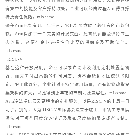
持久以来，专有技能往往象征着昂扬的许可用度，Arm架构拥
有集中的技能及客户撑持收集，企业可以经由过程Arm得到撑
持及责任保险。mlxesmc
鉴在Arm已经有几十年汗青，它已经经盘踞了较年夜的市场份
额。Arm构建了一个完美的开发东西、处置惩罚器及供给商生
态体系，这便在企业选择性价比高的供给商及互助伙伴。
mlxesmc
·RISC-V
基在这种开放尺度，企业可以或许设计及利用定制处置惩罚
器，而无需付出高额的许可用度，也不会遭到地区统领的限
定。除了此以外，企业针对于特定运用场景，还有能修改指令
集架构的扩大，以此得到更年夜的节制力及兼容性。mlxesmc
Arm没法提供云云高程度的定礼服务，以是RISC-V的上风一目
明了。别的，因为RISC-V国际协会设立于瑞士，市场主导国度
没法对于哪些国度介入制订及发布尺度施加限定或者节制。
mlxesmc