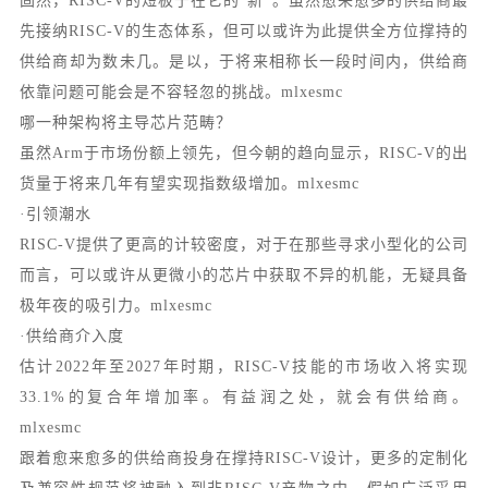
固然，RISC-V的短板于在它的“新”。虽然愈来愈多的供给商最
先接纳RISC-V的生态体系，但可以或许为此提供全方位撑持的
供给商却为数未几。是以，于将来相称长一段时间内，供给商
依靠问题可能会是不容轻忽的挑战。mlxesmc
哪一种架构将主导芯片范畴？
虽然Arm于市场份额上领先，但今朝的趋向显示，RISC-V的出
货量于将来几年有望实现指数级增加。mlxesmc
·引领潮水
RISC-V提供了更高的计较密度，对于在那些寻求小型化的公司
而言，可以或许从更微小的芯片中获取不异的机能，无疑具备
极年夜的吸引力。mlxesmc
·供给商介入度
估计2022年至2027年时期，RISC-V技能的市场收入将实现
33.1%的复合年增加率。有益润之处，就会有供给商。
mlxesmc
跟着愈来愈多的供给商投身在撑持RISC-V设计，更多的定制化