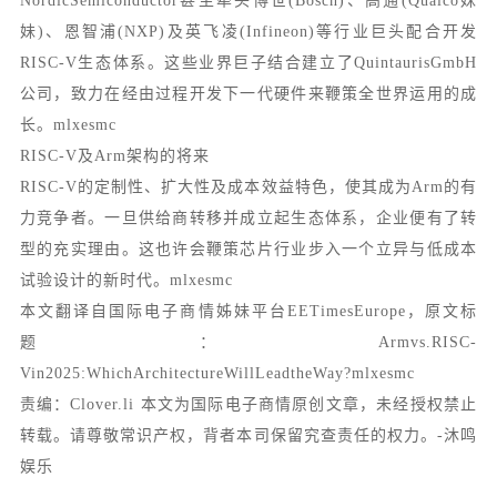
NordicSemiconductor甚至牵头博世(Bosch)、高通(Qualco妹
妹)、恩智浦(NXP)及英飞凌(Infineon)等行业巨头配合开发
RISC-V生态体系。这些业界巨子结合建立了QuintaurisGmbH
公司，致力在经由过程开发下一代硬件来鞭策全世界运用的成
长。mlxesmc
RISC-V及Arm架构的将来
RISC-V的定制性、扩大性及成本效益特色，使其成为Arm的有
力竞争者。一旦供给商转移并成立起生态体系，企业便有了转
型的充实理由。这也许会鞭策芯片行业步入一个立异与低成本
试验设计的新时代。mlxesmc
本文翻译自国际电子商情姊妹平台EETimesEurope，原文标
题：Armvs.RISC-
Vin2025:WhichArchitectureWillLeadtheWay?mlxesmc
责编：Clover.li 本文为国际电子商情原创文章，未经授权禁止
转载。请尊敬常识产权，背者本司保留究查责任的权力。-沐鸣
娱乐