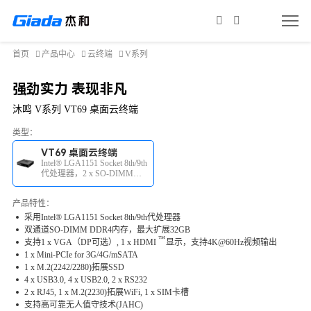
首页
产品中心
云终端
V系列
强劲实力 表现非凡
沐鸣 V系列 VT69 桌面云终端
类型：
VT69 桌面云终端
Intel® LGA1151 Socket 8th/9th
代处理器，2 x SO-DIMM
DDR4内存
产品特性：
采用Intel® LGA1151 Socket 8th/9th代处理器
双通道SO-DIMM DDR4内存，最大扩展32GB
™
支持1 x VGA（DP可选）, 1 x
HDMI
显示，支持4K@60Hz视频输出
1 x Mini-PCIe for 3G/4G/mSATA
1 x M.2(2242/2280)拓展SSD
4 x USB3.0, 4 x USB2.0, 2 x RS232
2 x RJ45, 1 x M.2(2230)拓展WiFi, 1 x SIM卡槽
支持高可靠无人值守技术(JAHC)