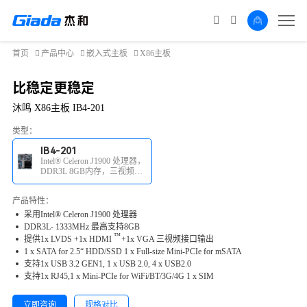
首页
产品中心
嵌入式主板
X86主板
比稳定更稳定
沐鸣 X86主板 IB4-201
类型：
IB4-201
Intel® Celeron J1900 处理器，
DDR3L 8GB内存，三视频接
口输出
产品特性：
采用Intel® Celeron J1900 处理器
DDR3L- 1333MHz 最高支持8GB
™
提供1x LVDS +1x
HDMI
+1x VGA 三视频接口输出
1 x SATA for 2.5“ HDD/SSD 1 x Full-size Mini-PCIe for mSATA
支持1x USB 3.2 GEN1, 1 x USB 2.0, 4 x USB2.0
支持1x RJ45,1 x Mini-PCIe for WiFi/BT/3G/4G 1 x SIM
立即咨询
规格对比